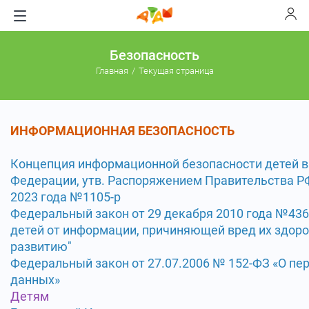
Безопасность
Главная
Текущая страница
ИНФОРМАЦИОННАЯ БЕЗОПАСНОСТЬ
Концепция информационной безопасности детей в
Федерации, утв. Распоряжением Правительства РФ
2023 года №1105-р
Федеральный закон от 29 декабря 2010 года №436 
детей от информации, причиняющей вред их здор
развитию"
Федеральный закон от 27.07.2006 № 152-ФЗ «О пе
данных»
Детям