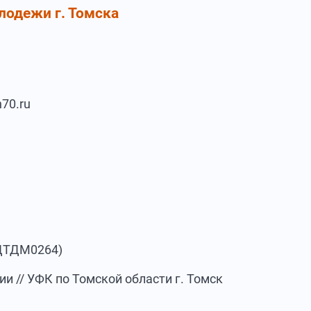
лодежи г. Томска
70.ru
ДТДМ0264)
и // УФК по Томской области г. Томск