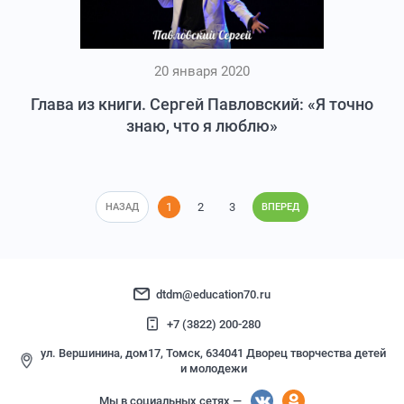
20 января 2020
Глава из книги. Сергей Павловский: «Я точно
знаю, что я люблю»
1
2
3
НАЗАД
ВПЕРЕД
dtdm@education70.ru
+7 (3822) 200-280
ул. Вершинина, дом17, Томск, 634041 Дворец творчества детей
и молодежи
Мы в социальных сетях —