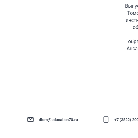
Выпу
Томс
инсти
об
обр
Анса
dtdm@education70.ru
+7 (3822) 20