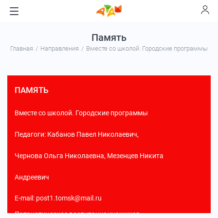
Память
Главная
Направления
Вместе со школой. Городские программы
ПАМЯТЬ
Вместе со школой. Городские программы
Педагоги:
Кабанов Павел Николаевич
,
Чернова Ольга Николаевна
,
Мезенцев Никита
Андреевич
E-mail: post1.tomsk@mail.ru
Патриотическое воспитание учащихся