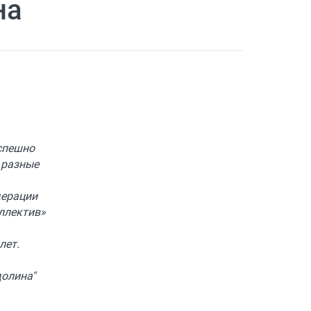
на
успешно
 разные
дерации
ллектив»
лет.
долина"