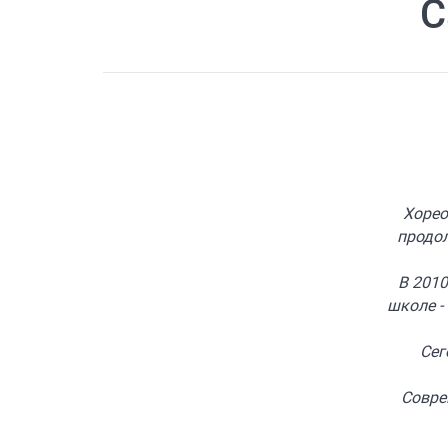
С
Хорео
продол
В 201
школе -
Сег
Совре