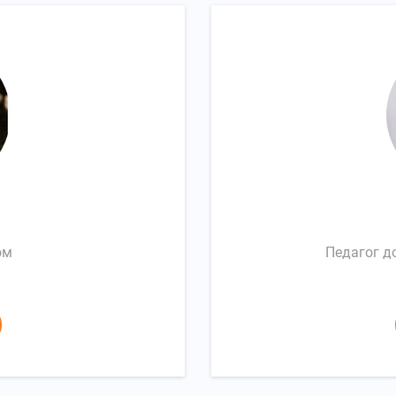
ом
Педагог д