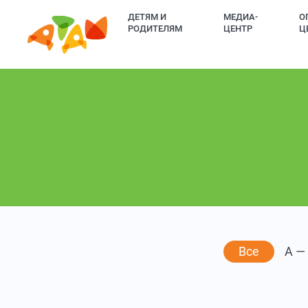
ДЕТЯМ И
МЕДИА-
О
РОДИТЕЛЯМ
ЦЕНТР
Ц
Все
А —