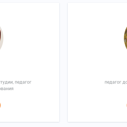
тудии, педагог
педагог д
ования