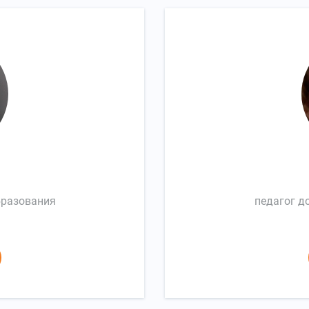
бразования
педагог д