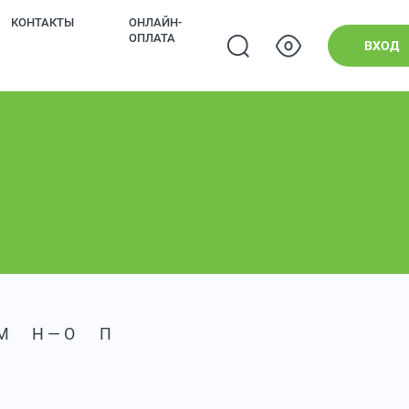
КОНТАКТЫ
ОНЛАЙН-
ОПЛАТА
ВХОД
М
Н — О
П — Р
С — Т
У — Ф
Х — Ц
Ч — 