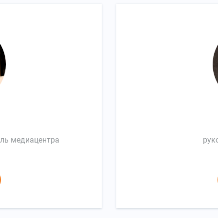
тель медиацентра
рук