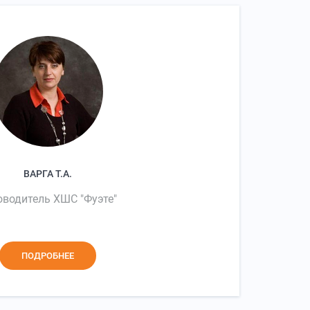
ВАРГА Т.А.
оводитель ХШС "Фуэте"
ПОДРОБНЕЕ