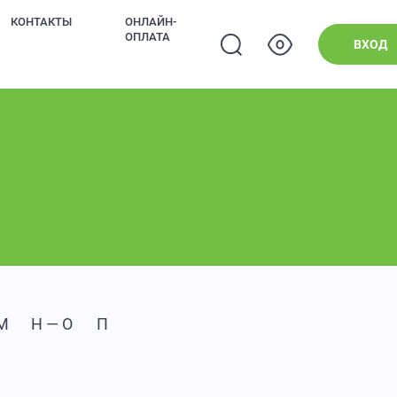
КОНТАКТЫ
ОНЛАЙН-
ОПЛАТА
ВХОД
М
Н — О
П — Р
С — Т
У — Ф
Х — Ц
Ч — 