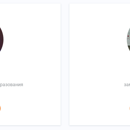
бразования
за