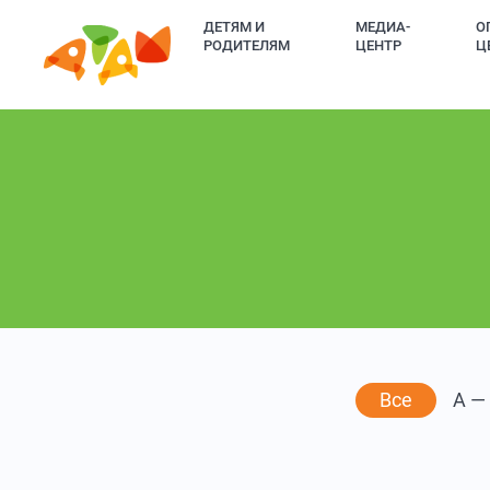
ДЕТЯМ И
МЕДИА-
О
РОДИТЕЛЯМ
ЦЕНТР
Ц
Все
А —